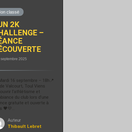
on classé
UN 2K
HALLENGE –
ÉANCE
ÉCOUVERTE
 septembre 2025
Mardi 16 septembre – 18h📍
de Valcourt, Toul Viens
ouvrir l’athlétisme et
mbiance du club lors d’une
nce gratuite et ouverte à
s 🖤💛…
Auteur
Thibault Lebret