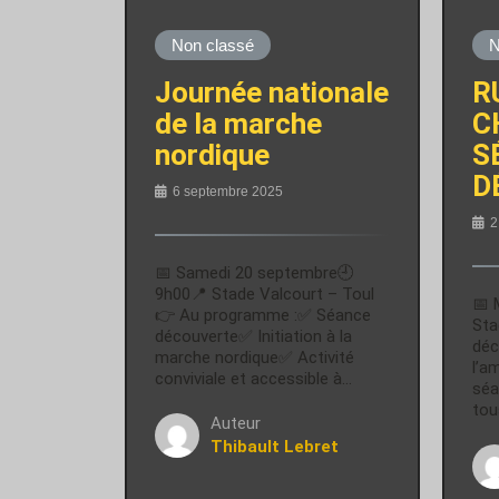
Non classé
N
Journée nationale
R
de la marche
C
nordique
S
D
6 septembre 2025
2
📅 Samedi 20 septembre🕘
9h00📍 Stade Valcourt – Toul
📅 
👉 Au programme :✅ Séance
Sta
découverte✅ Initiation à la
déc
marche nordique✅ Activité
l’a
conviviale et accessible à…
séa
tou
Auteur
Thibault Lebret