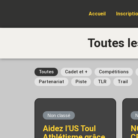
Accueil
Inscripti
Toutes le
Toutes
Cadet et +
Compétitions
Partenariat
Piste
TLR
Trail
Non classé
N
Aidez l’US Toul
N
Athlétisme grâce
C