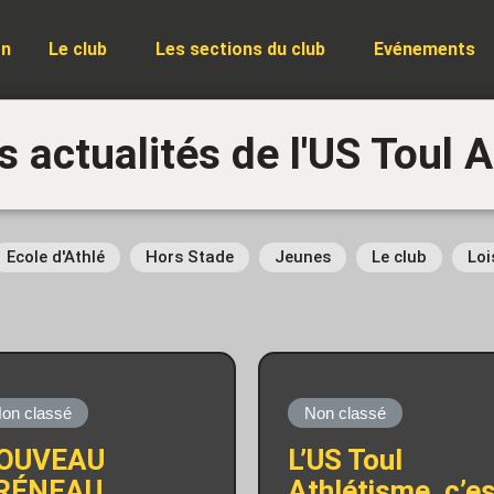
on
Le club
Les sections du club
Evénements
s actualités de l'US Toul 
Ecole d'Athlé
Hors Stade
Jeunes
Le club
Loi
on classé
Non classé
OUVEAU
L’US Toul
RÉNEAU
Athlétisme, c’e