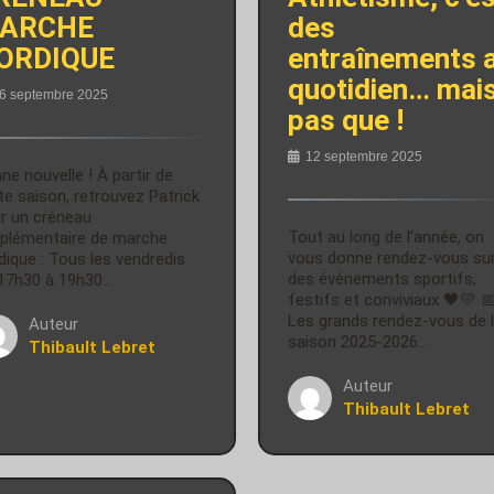
ARCHE
des
ORDIQUE
entraînements 
quotidien… mai
6 septembre 2025
pas que !
12 septembre 2025
ne nouvelle ! À partir de
te saison, retrouvez Patrick
r un créneau
Tout au long de l’année, on
plémentaire de marche
vous donne rendez-vous su
dique : Tous les vendredis
des événements sportifs,
17h30 à 19h30…
festifs et conviviaux 🖤💛 
Les grands rendez-vous de 
Auteur
saison 2025-2026…
Thibault Lebret
Auteur
Thibault Lebret