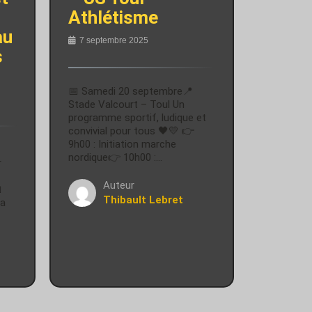
Athlétisme
au
7 septembre 2025
s
📅 Samedi 20 septembre📍
Stade Valcourt – Toul Un
programme sportif, ludique et
convivial pour tous 🖤💛 👉
9h00 : Initiation marche
nordique👉 10h00 :…
r
Auteur

Thibault Lebret
la