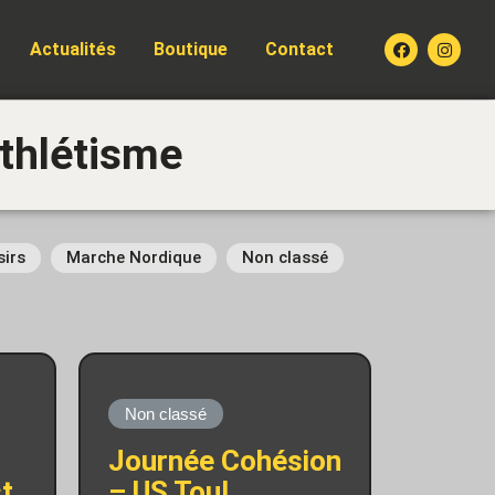
Actualités
Boutique
Contact
Athlétisme
sirs
Marche Nordique
Non classé
Non classé
Journée Cohésion
st
– US Toul