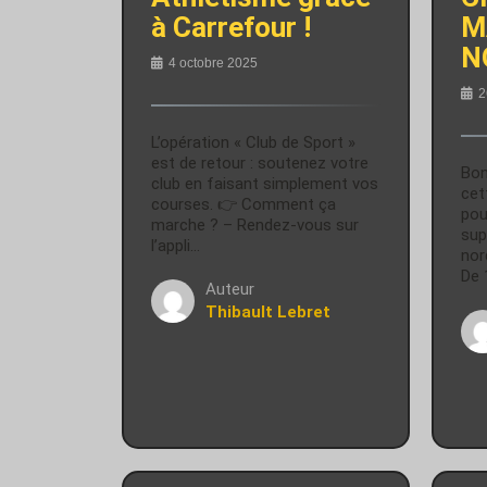
à Carrefour !
M
N
4 octobre 2025
2
L’opération « Club de Sport »
est de retour : soutenez votre
Bon
club en faisant simplement vos
cet
courses. 👉 Comment ça
pou
marche ? – Rendez-vous sur
sup
l’appli…
nor
De 
Auteur
Thibault Lebret