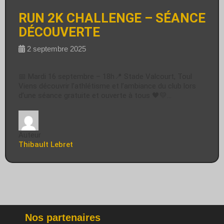
RUN 2K CHALLENGE – SÉANCE
DÉCOUVERTE
2 septembre 2025
📅 Mardi 16 septembre – 18h📍 Stade Valcourt, Toul
Viens découvrir l’athlétisme et l’ambiance du club lors
d’une séance gratuite et ouverte à tous 🖤💛…
Auteur
Thibault Lebret
Nos partenaires