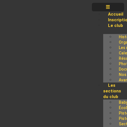
Accueil
Inscripti
Le club
Hist
Org
Les 
Cale
Résu
Pho
Doc
Nos 
Avan
Les
sections
du club
Baby
Écol
Pist
Pist
Sect