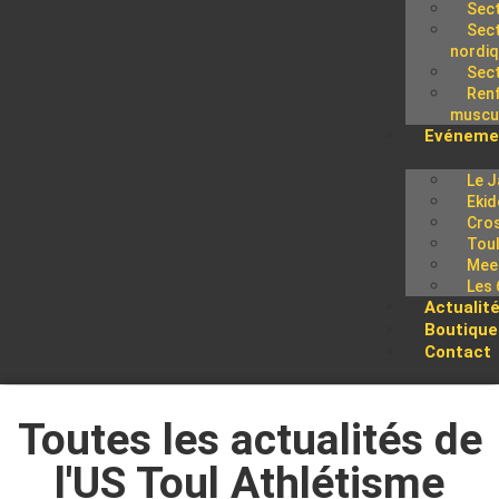
Sect
Sec
nordi
Sect
Ren
muscul
Evéneme
Le J
Ekid
Cros
Tou
Meet
Les 
Actualit
Boutique
Contact
Toutes les actualités de
l'US Toul Athlétisme