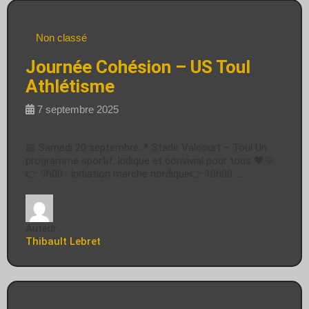
Non classé
Journée Cohésion – US Toul
Athlétisme
7 septembre 2025
📅 Samedi 20 septembre📍 Stade Valcourt – Toul Un
programme sportif, ludique et convivial pour tous 🖤💛
👉 9h00 : Initiation marche nordique👉 10h00 :…
Auteur
Thibault Lebret