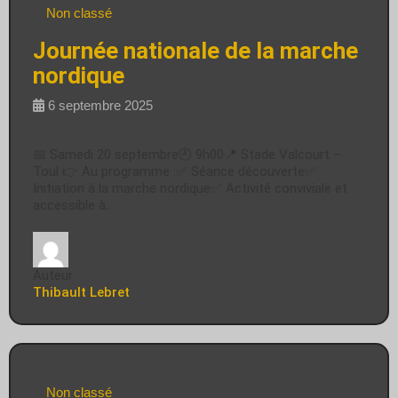
Non classé
Journée nationale de la marche
nordique
6 septembre 2025
📅 Samedi 20 septembre🕘 9h00📍 Stade Valcourt –
Toul 👉 Au programme :✅ Séance découverte✅
Initiation à la marche nordique✅ Activité conviviale et
accessible à…
Auteur
Thibault Lebret
Non classé