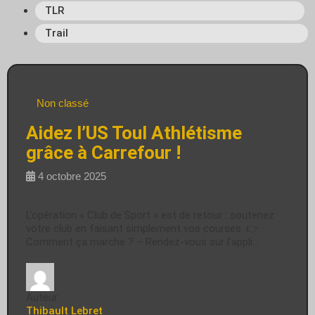
TLR
Trail
Non classé
Aidez l’US Toul Athlétisme
grâce à Carrefour !
4 octobre 2025
L’opération « Club de Sport » est de retour : soutenez
votre club en faisant simplement vos courses. 👉
Comment ça marche ? – Rendez-vous sur l’appli…
Auteur
Thibault Lebret