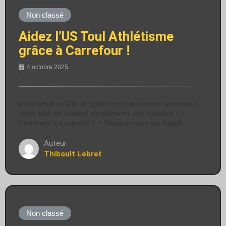
Non classé
Aidez l’US Toul Athlétisme
grâce à Carrefour !
4 octobre 2025
L’opération « Club de Sport » est de retour : soutenez
votre club en faisant simplement vos courses. 👉
Comment ça marche ? – Rendez-vous sur l’appli…
Auteur
Thibault Lebret
Non classé