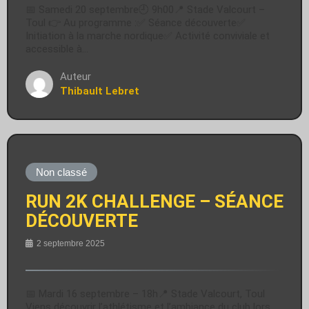
📅 Samedi 20 septembre🕘 9h00📍 Stade Valcourt –
Toul 👉 Au programme :✅ Séance découverte✅
Initiation à la marche nordique✅ Activité conviviale et
accessible à…
Auteur
Thibault Lebret
Non classé
RUN 2K CHALLENGE – SÉANCE
DÉCOUVERTE
2 septembre 2025
📅 Mardi 16 septembre – 18h📍 Stade Valcourt, Toul
Viens découvrir l’athlétisme et l’ambiance du club lors