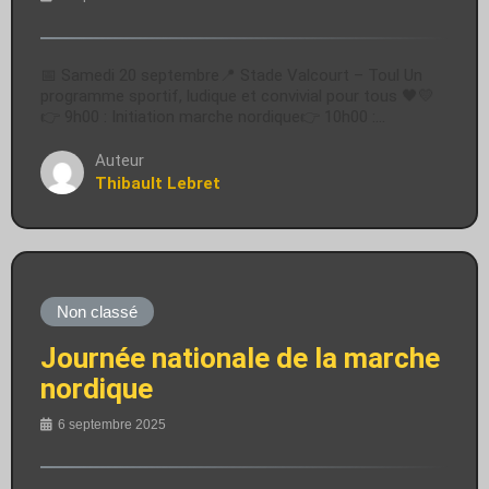
📅 Samedi 20 septembre📍 Stade Valcourt – Toul Un
programme sportif, ludique et convivial pour tous 🖤💛
👉 9h00 : Initiation marche nordique👉 10h00 :…
Auteur
Thibault Lebret
Non classé
Journée nationale de la marche
nordique
6 septembre 2025