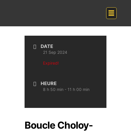
DATE
21 Sep 2024
Expired!
HEURE
8 h 50 min - 11 h 00 min
Boucle Choloy-