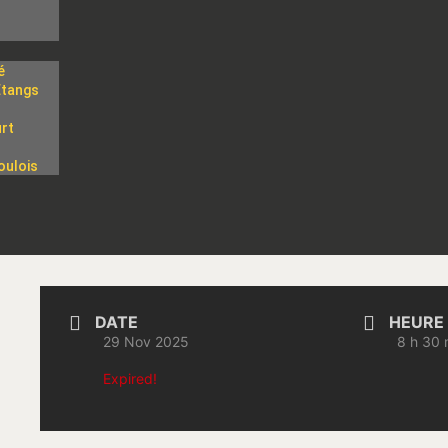
é
Etangs
rt
l
oulois
DATE
HEURE
29 Nov 2025
8 h 30 
Expired!