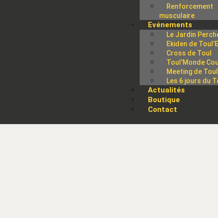
Renforcement
musculaire
Evénements
Le Jardin Perch
Ekiden de Toul’
Cross de Toul
Toul’Monde Cou
Meeting de Tou
Les 6 jours du T
Actualités
Boutique
Contact