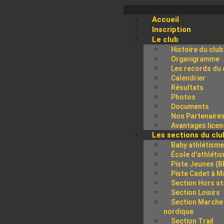
Accueil
Inscription
Le club
Histoire du club
Organigramme
Les records du 
Calendrier
Résultats
Photos
Documents
Nos Partenaire
Avantages licen
Les sections du clu
Baby athlétism
École d’athléti
Piste Jeunes (B
Piste Cadet à M
Section Hors s
Section Loisirs
Section Marche
nordique
Section Trail