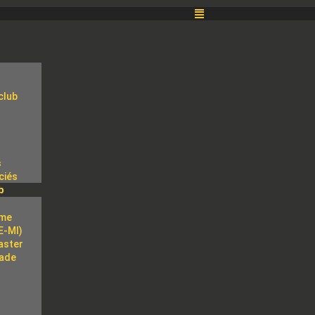
club
s
ciés
b
e
sme
E-MI)
aster
tade