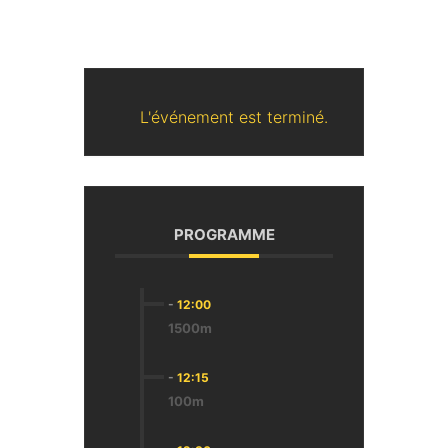
L'événement est terminé.
PROGRAMME
-
12:00
1500m
-
12:15
100m