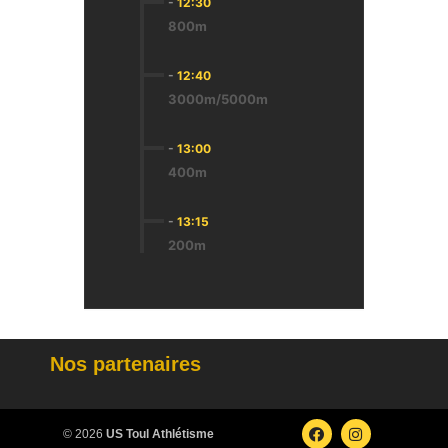
-
12:30
800m
-
12:40
3000m/5000m
-
13:00
400m
-
13:15
200m
Nos partenaires
© 2026
US Toul Athlétisme