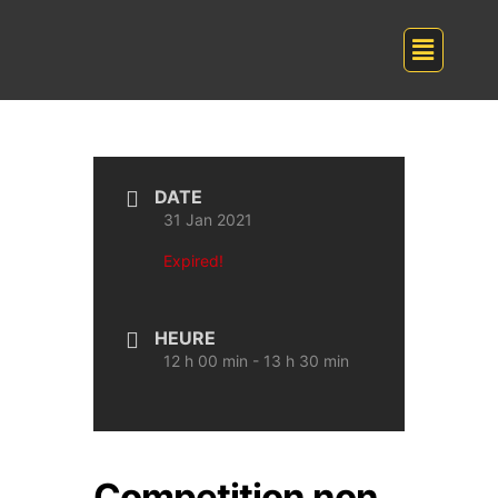
DATE
31 Jan 2021
Expired!
HEURE
12 h 00 min - 13 h 30 min
Competition non