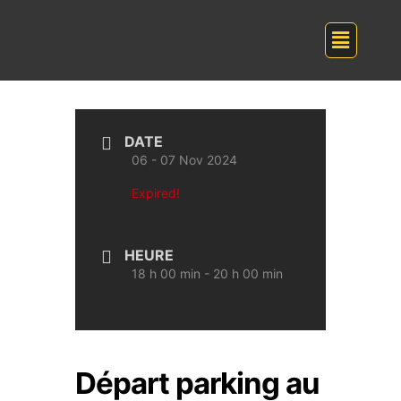
DATE
06 - 07 Nov 2024
Expired!
HEURE
18 h 00 min - 20 h 00 min
Départ parking au