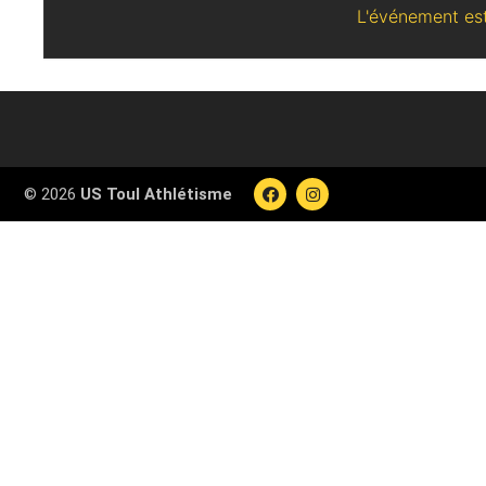
L'événement est
© 2026
US Toul Athlétisme