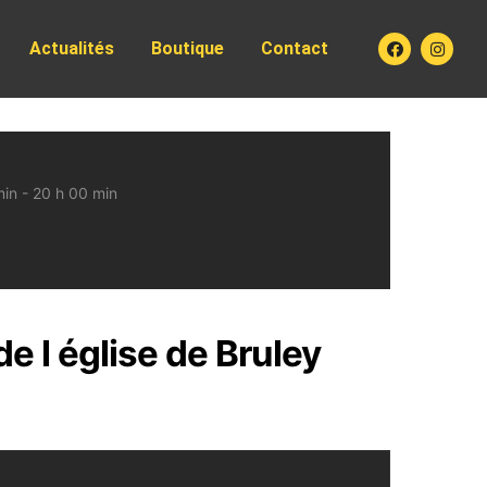
Actualités
Boutique
Contact
in - 20 h 00 min
e l église de Bruley