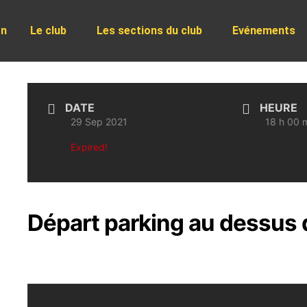
on
Le club
Les sections du club
Evénements
DATE
HEURE
29 Sep 2021
18 h 00 m
Expired!
Départ parking au dessus d