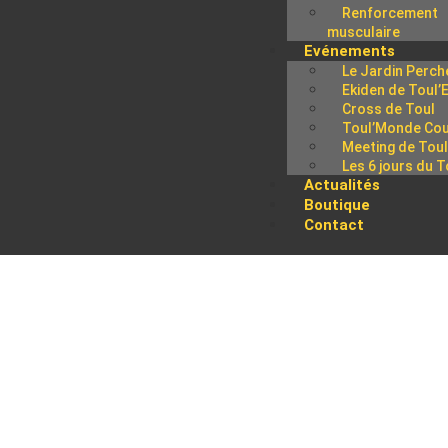
Renforcement
musculaire
Evénements
Le Jardin Perch
Ekiden de Toul’
Cross de Toul
Toul’Monde Cou
Meeting de Tou
Les 6 jours du T
Actualités
Boutique
Contact