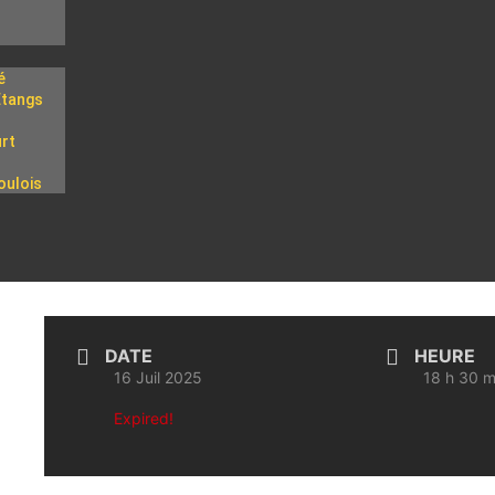
é
Etangs
rt
l
oulois
DATE
HEURE
16 Juil 2025
18 h 30 m
Expired!