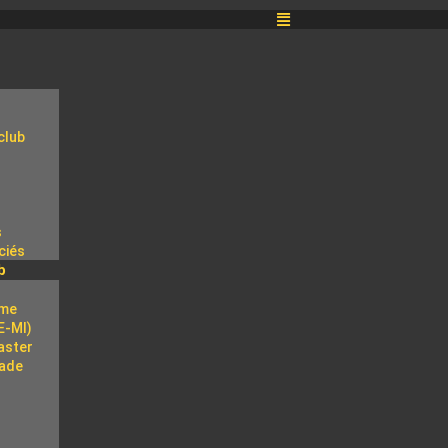
club
s
ciés
b
e
sme
E-MI)
aster
tade