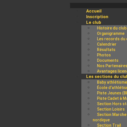
Accueil
Inscription
Le club
Histoire du club
Organigramme
Les records du 
Calendrier
Résultats
Photos
Documents
Nos Partenaire
Avantages licen
Les sections du clu
Baby athlétism
École d’athléti
Piste Jeunes (B
Piste Cadet à M
Section Hors s
Section Loisirs
Section Marche
nordique
Section Trail