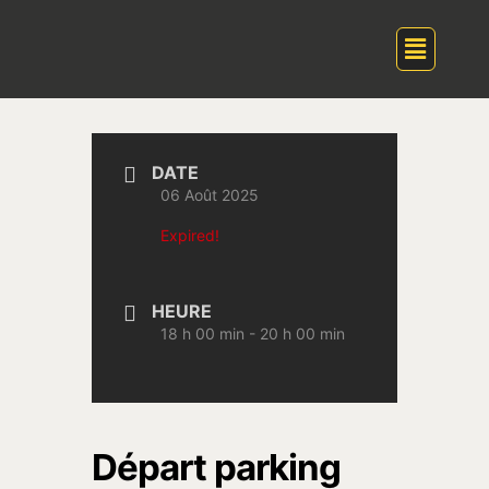
DATE
06 Août 2025
Expired!
HEURE
18 h 00 min - 20 h 00 min
Départ parking