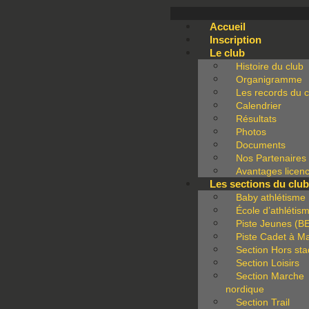
Accueil
Inscription
Le club
Histoire du club
Organigramme
Les records du c
Calendrier
Résultats
Photos
Documents
Nos Partenaires
Avantages licenc
Les sections du clu
Baby athlétisme
École d’athlétis
Piste Jeunes (B
Piste Cadet à M
Section Hors st
Section Loisirs
Section Marche
nordique
Section Trail