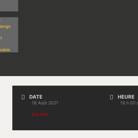
é
Etangs
t
oulois
DATE
HEURE
18 Août 2021
18 h 00 
Expired!