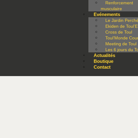
Renforcement
musculaire
Evénements
Le Jardin Perch
Ekiden de Toul’
Cross de Toul
Toul’Monde Cour
Meeting de Toul
Les 6 jours du T
Actualités
Boutique
Contact