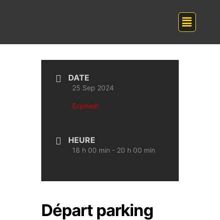
DATE
25 Sep 2024
Expired!
HEURE
18 h 00 min - 20 h 00 min
Départ parking