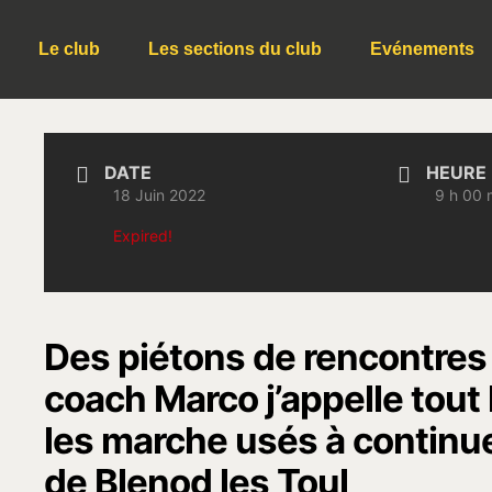
n
Le club
Les sections du club
Evénements
DATE
HEURE
18 Juin 2022
9 h 00 
Expired!
Des piétons de rencontres
coach Marco j’appelle tout
les marche usés à continuer
de Blenod les Toul