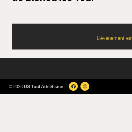
L'événement est
© 2026
US Toul Athlétisme