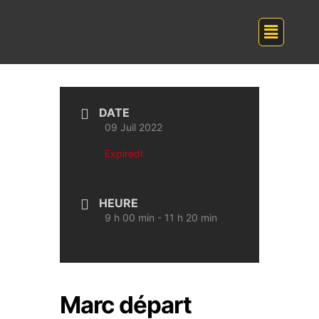
DATE
09 Juil 2022
Expired!
HEURE
9 h 00 min - 11 h 20 min
Marc départ