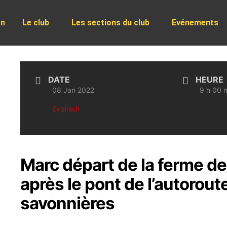
on
Le club
Les sections du club
Evénements
DATE
HEURE
08 Jan 2022
9 h 00 m
Expired!
Marc départ de la ferme de
après le pont de l’autoroute
savonnières