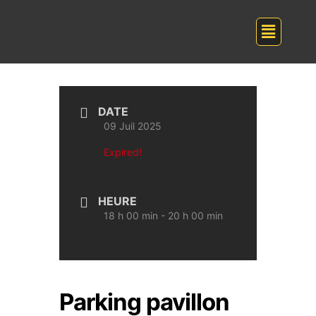
DATE
09 Juil 2025
Expired!
HEURE
18 h 00 min - 20 h 00 min
Parking pavillon