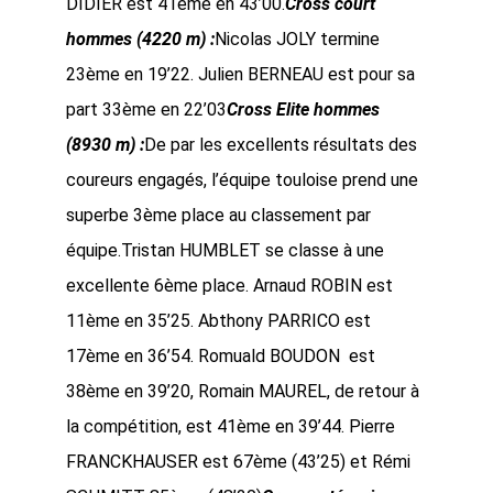
DIDIER est 41ème en 43’00.
Cross court
hommes (4220 m) :
Nicolas JOLY termine
23ème en 19’22. Julien BERNEAU est pour sa
part 33ème en 22’03
Cross Elite hommes
(8930 m) :
De par les excellents résultats des
coureurs engagés, l’équipe touloise prend une
superbe 3ème place au classement par
équipe.Tristan HUMBLET se classe à une
excellente 6ème place. Arnaud ROBIN est
11ème en 35’25. Abthony PARRICO est
17ème en 36’54. Romuald BOUDON est
38ème en 39’20, Romain MAUREL, de retour à
la compétition, est 41ème en 39’44. Pierre
FRANCKHAUSER est 67ème (43’25) et Rémi