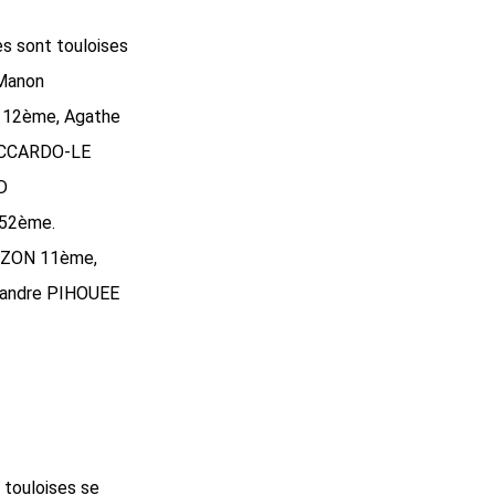
es sont touloises
 Manon
 12ème, Agathe
ACCARDO-LE
D
52ème.
ZZON 11ème,
xandre PIHOUEE
 touloises se