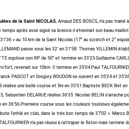
ulées de la Saint NICOLAS
, Arnaud DES BOSCS, n’a pas trainé 
 temps après avoir signé sa licence il étrennait son beau maillo
 31’36 » au 10 km de la Saint Nicolas (17° au scratch et 2° espoi
LLEMAND passe sous les 32′ en 31’58. Thomas VILLEMIN établ
TTE explose son RP de 50″ et termine en 33’25.Guillaume CARL
cfort, revenait sur 10km. Il termine en 35’04.Paul TALFOURNIER
 Franck PASCOT et Gregory BOUDON se suivent en 35’24 et 35’2
lise une belle course et fini en 35’51.Baptiste BECK finit en 
, Sebastien DELARUE réalise 36’35. Nicolas BELIN s’arrache po
ine en 36’56.Première course sous les couleurs touloises égaleme
te l’athlé en club, dans le très bon temps de 37’02 ». Marco B
TALFOURNIER n’a pas réussi à rattraper le fiston mais termine d