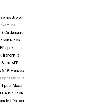
à se mettre en
t avec une
r!). Ca démarre
it son RP en
IER aprés son
 franchit la
6.Samir AIT
36’19, François
ur passer sous
nt pour Alexis
EGA le suit en
ans le très bon