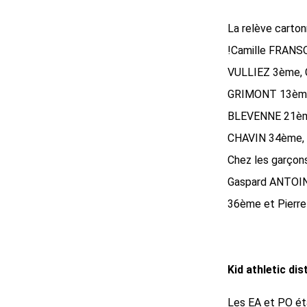
La relève carton
!Camille FRANS
VULLIEZ 3ème,
GRIMONT 13ème,
BLEVENNE 21ème
CHAVIN 34ème,
Chez les garç
Gaspard ANTOIN
36ème et Pierr
Kid athletic di
Les EA et PO ét