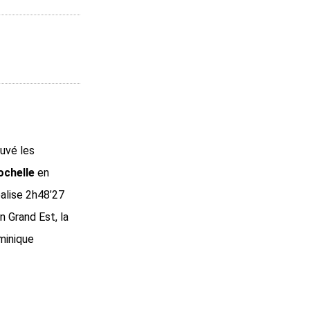
uvé les
ochelle
en
lise 2h48’27
n Grand Est, la
minique