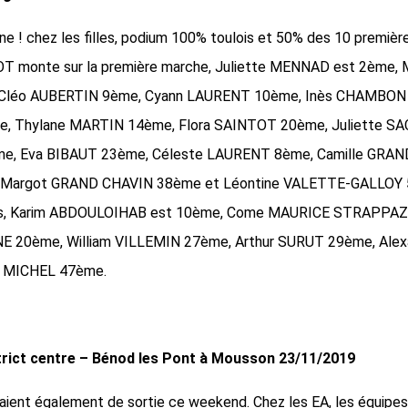
ne ! chez les filles, podium 100% toulois et 50% des 10 premièr
OT monte sur la première marche, Juliette MENNAD est 2ème,
 Cléo AUBERTIN 9ème, Cyann LAURENT 10ème, Inès CHAMBON
 Thylane MARTIN 14ème, Flora SAINTOT 20ème, Juliette S
, Eva BIBAUT 23ème, Céleste LAURENT 8ème, Camille GRAN
 Margot GRAND CHAVIN 38ème et Léontine VALETTE-GALLOY 
ons, Karim ABDOULOIHAB est 10ème, Come MAURICE STRAPPA
E 20ème, William VILLEMIN 27ème, Arthur SURUT 29ème, Ale
e MICHEL 47ème.
strict centre – Bénod les Pont à Mousson 23/11/2019
aient également de sortie ce weekend. Chez les EA, les équipes