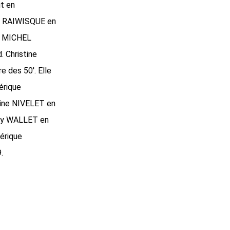
it en
ET RAIWISQUE en
il MICHEL
. Christine
 des 50′. Elle
érique
line NIVELET en
lly WALLET en
érique
.