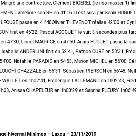
Malgré une contracture, Clément BIGEREL (le néo master 1) fin
LEMENT améliore son RP en 41’16. Il est suivi par Sonia HUGU
OLFOUSE passe en 41’48Olivier THEVENOT réalise 42’00 et Cyr
ON finit en 45’22. Pascal AGOGUET le suit 3 secondes plus tard
n 47’30, Lionel MAURICE en 47’50. Anaïs HUGUET passe la barre
.Isabelle ANDERLINI finit en 52’41, Patrice CURE en 53’31, Fréd
’00, Natahlie PARADIS en 54’53, Marion MICHEL en 56’08, Cé
ALLOUGHI GHAZZALE en 56’31, Sébastien PIERSON en 56’48, Ne
le WALLET en 1h02’41, Frédérique LALLEMAND en 1h02’43, Fréd
h03, Anissa CHAPELEUR en 1h03’29 et Sabrina FLEURY 1h06’49
nge hivernal Minimes – Laxou – 23/11/2019