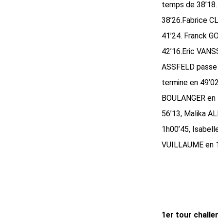
temps de 38’18. 
38’26.Fabrice C
41’24. Franck G
42’16.Eric VANSS
ASSFELD passe e
termine en 49’02
BOULANGER en 54
56’13, Malika 
1h00’45, Isabel
VUILLAUME en 1
1er tour challe