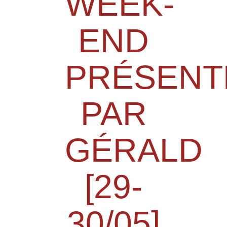
WEEK-
END
PRÉSENT
PAR
GÉRALD
[29-
30/05]