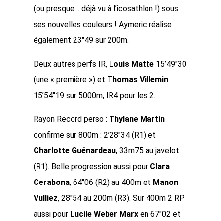
(ou presque… déjà vu à l’icosathlon !) sous
ses nouvelles couleurs ! Aymeric réalise
également 23″49 sur 200m.
Deux autres perfs IR,
Louis Matte
15’49″30
(une « première ») et
Thomas Villemin
15’54″19 sur 5000m, IR4 pour les 2.
Rayon Record perso :
Thylane Martin
confirme sur 800m : 2’28″34 (R1) et
Charlotte Guénardeau
, 33m75 au javelot
(R1). Belle progression aussi pour
Clara
Cerabona
, 64″06 (R2) au 400m et
Manon
Vulliez
, 28″54 au 200m (R3). Sur 400m 2 RP
aussi pour
Lucile Weber Marx
en 67″02 et