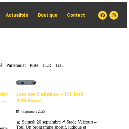
Actualités
Boutique
Contact
sé
Partenariat
Piste
TLR
Trail
Non classé
 des
Journée Cohésion – US Toul
en…
Athlétisme
7 septembre 2025
📅 Samedi 20 septembre📍 Stade Valcourt –
Toul Un programme sportif, ludique et
onne