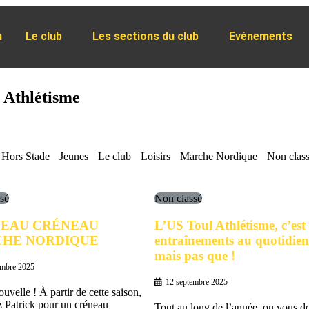
n
Le club
Les sections du club
Evénements
l Athlétisme
Hors Stade
Jeunes
Le club
Loisirs
Marche Nordique
Non clas
sé
Non classé
EAU CRÉNEAU
L’US Toul Athlétisme, c’est
HE NORDIQUE
entraînements au quotidi
mais pas que !
embre 2025
12 septembre 2025
velle ! À partir de cette saison,
z Patrick pour un créneau
Tout au long de l’année, on vous d