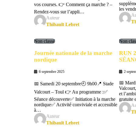
suppléme
vos courses. 👉 Comment ça marche ? –
les ven
Rendez-vous sur l’appli…
Au
Auteur
Th
Thibault Lebret
Non classé
Non clas
Journée nationale de la marche
RUN 
nordique
SÉAN
6 septembre 2025
2 septe
📅 Mardi
📅 Samedi 20 septembre🕘 9h00📍 Stade
Valcourt
Valcourt – Toul 👉 Au programme :✅
et l’amb
Séance découverte✅ Initiation à la marche
gratuite
nordique✅ Activité conviviale et accessible
Au
à…
Th
Auteur
Thibault Lebret