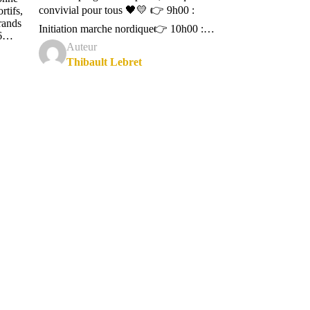
convivial pour tous 🖤💛 👉 9h00 :
rtifs,
rands
Initiation marche nordique👉 10h00 :…
26…
Auteur
Thibault Lebret