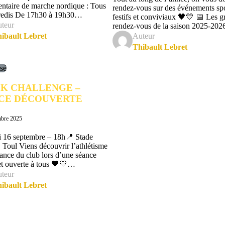
ntaire de marche nordique : Tous
rendez-vous sur des événements spo
dredis De 17h30 à 19h30…
festifs et conviviaux 🖤💛 📅 Les g
teur
rendez-vous de la saison 2025-20
ibault Lebret
Auteur
Thibault Lebret
sé
2K CHALLENGE –
CE DÉCOUVERTE
mbre 2025
 16 septembre – 18h📍 Stade
, Toul Viens découvrir l’athlétisme
iance du club lors d’une séance
 et ouverte à tous 🖤💛…
teur
ibault Lebret