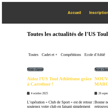
Accueil
Inscriptio
Toutes les actualités de l'US Tou
Toutes
Cadet et +
Compétitions
Ecole d'Athlé
Non classé
Non clas
Aidez l’US Toul Athlétisme grâce
NOUV
à Carrefour !
MARC
4 octobre 2025
26 sept
L’opération « Club de Sport » est de retour :
Bonne nou
soutenez votre club en faisant simplement
retrouve