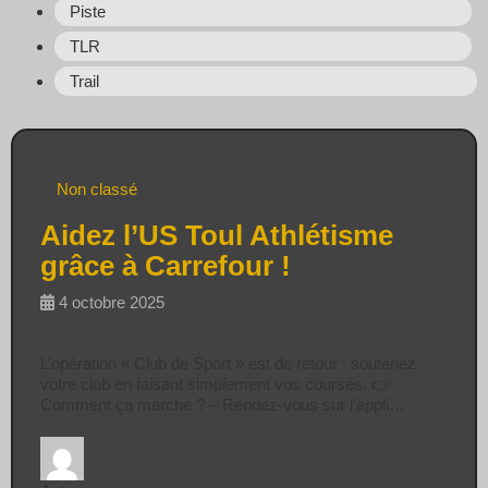
Piste
TLR
Trail
Non classé
Aidez l’US Toul Athlétisme
grâce à Carrefour !
4 octobre 2025
L’opération « Club de Sport » est de retour : soutenez
votre club en faisant simplement vos courses. 👉
Comment ça marche ? – Rendez-vous sur l’appli…