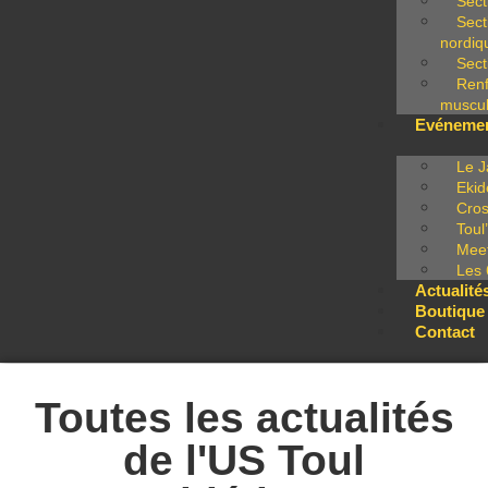
Sect
Sect
nordiq
Sect
Ren
muscul
Evéneme
Le J
Ekid
Cros
Toul
Meet
Les 
Actualité
Boutique
Contact
Toutes les actualités
de l'US Toul