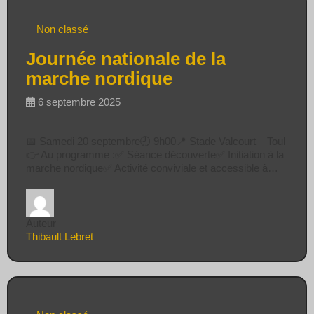
Non classé
Journée nationale de la
marche nordique
6 septembre 2025
📅 Samedi 20 septembre🕘 9h00📍 Stade Valcourt – Toul
👉 Au programme :✅ Séance découverte✅ Initiation à la
marche nordique✅ Activité conviviale et accessible à…
Auteur
Thibault Lebret