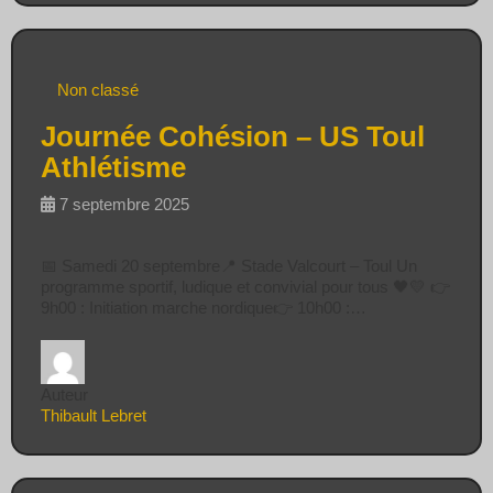
Non classé
Journée Cohésion – US Toul
Athlétisme
7 septembre 2025
📅 Samedi 20 septembre📍 Stade Valcourt – Toul Un
programme sportif, ludique et convivial pour tous 🖤💛 👉
9h00 : Initiation marche nordique👉 10h00 :…
Auteur
Thibault Lebret