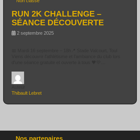
Non classé
RUN 2K CHALLENGE –
SÉANCE DÉCOUVERTE
2 septembre 2025
📅 Mardi 16 septembre – 18h📍 Stade Valcourt, Toul
Viens découvrir l’athlétisme et l’ambiance du club lors
d’une séance gratuite et ouverte à tous 🖤💛…
Auteur
Thibault Lebret
Nos partenaires