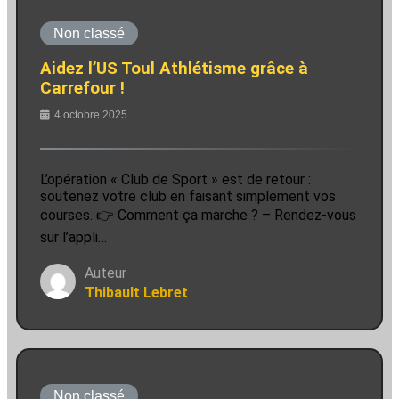
Non classé
Aidez l’US Toul Athlétisme grâce à
Carrefour !
4 octobre 2025
L’opération « Club de Sport » est de retour :
soutenez votre club en faisant simplement vos
courses. 👉 Comment ça marche ? – Rendez-vous
sur l’appli…
Auteur
Thibault Lebret
Non classé