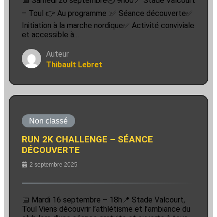
📅 Samedi 20 septembre🕘 9h00📍 Stade Valcourt
– Toul 👉 Au programme :✅ Séance découverte✅
Initiation à la marche nordique✅ Activité conviviale
et accessible à…
Auteur
Thibault Lebret
Non classé
RUN 2K CHALLENGE – SÉANCE
DÉCOUVERTE
2 septembre 2025
📅 Mardi 16 septembre – 18h📍 Stade Valcourt,
Toul Viens découvrir l’athlétisme et l’ambiance du