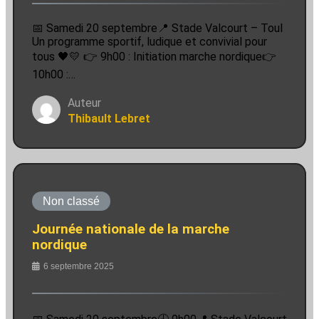
📅 Samedi 20 septembre📍 Stade Valcourt – Toul
Un programme sportif, ludique et convivial pour
tous 🖤💛 👉 9h00 : Initiation marche nordique👉
10h00 :…
Auteur
Thibault Lebret
Non classé
Journée nationale de la marche
nordique
6 septembre 2025