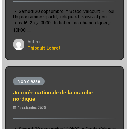
📅 Samedi 20 septembre📍 Stade Valcourt – Toul
Un programme sportif, ludique et convivial pour
tous 🖤💛 👉 9h00 : Initiation marche nordique👉
10h00 :…
Auteur
Thibault Lebret
Non classé
Journée nationale de la marche
nordique
6 septembre 2025