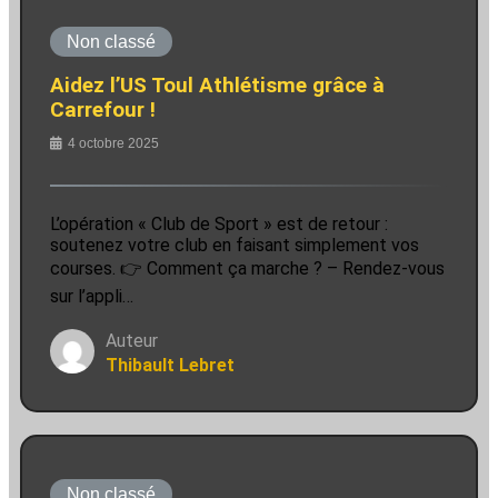
Non classé
Aidez l’US Toul Athlétisme grâce à
Carrefour !
4 octobre 2025
L’opération « Club de Sport » est de retour :
soutenez votre club en faisant simplement vos
courses. 👉 Comment ça marche ? – Rendez-vous
sur l’appli…
Auteur
Thibault Lebret
Non classé