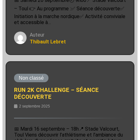
📅 Samedi 20 septembre🕘 9h00📍 Stade Valcourt
– Toul 👉 Au programme :✅ Séance découverte✅
Initiation à la marche nordique✅ Activité conviviale
et accessible à…
Auteur
Thibault Lebret
Non classé
RUN 2K CHALLENGE – SÉANCE
DÉCOUVERTE
2 septembre 2025
📅 Mardi 16 septembre – 18h📍 Stade Valcourt,
Toul Viens découvrir l’athlétisme et l’ambiance du